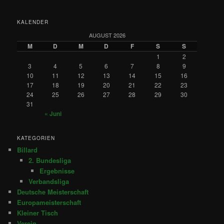
KALENDER
AUGUST 2026
M
D
M
D
F
S
S
1
2
3
4
5
6
7
8
9
10
11
12
13
14
15
16
17
18
19
20
21
22
23
24
25
26
27
28
29
30
31
« Juni
KATEGORIEN
Billard
2. Bundesliga
Ergebnisse
Verbandsliga
Deutsche Meisterschaft
Europameisterschaft
Kleiner Tisch
Verein