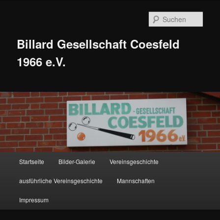
Zum
Zum
Inhalt
sekundären
Such
wechseln
Inhalt
wechseln
Billard Gesellschaft Coesfeld
1966 e.V.
Hauptmenü
Startseite
Bilder-Galerie
Vereinsgeschichte
ausführliche Vereinsgeschichte
Mannschaften
Impressum